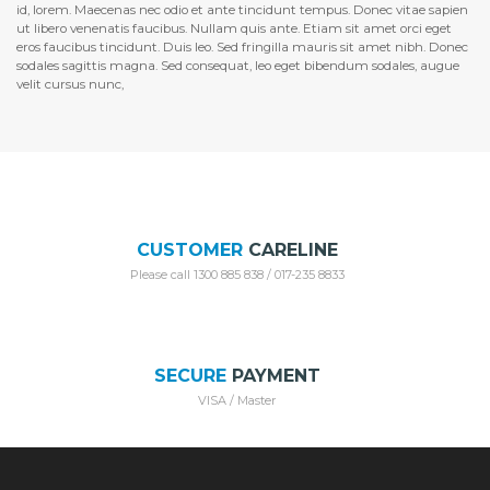
id, lorem. Maecenas nec odio et ante tincidunt tempus. Donec vitae sapien
ut libero venenatis faucibus. Nullam quis ante. Etiam sit amet orci eget
eros faucibus tincidunt. Duis leo. Sed fringilla mauris sit amet nibh. Donec
sodales sagittis magna. Sed consequat, leo eget bibendum sodales, augue
velit cursus nunc,
CUSTOMER
CARELINE
Please call 1300 885 838 / 017-235 8833
SECURE
PAYMENT
VISA / Master