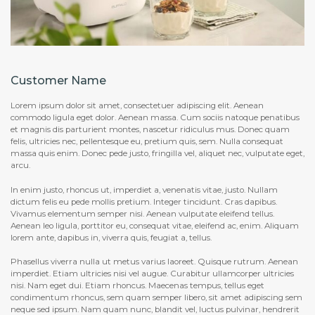
Customer Name
Lorem ipsum dolor sit amet, consectetuer adipiscing elit. Aenean
commodo ligula eget dolor. Aenean massa. Cum sociis natoque penatibus
et magnis dis parturient montes, nascetur ridiculus mus. Donec quam
felis, ultricies nec, pellentesque eu, pretium quis, sem. Nulla consequat
massa quis enim. Donec pede justo, fringilla vel, aliquet nec, vulputate eget,
arcu.
In enim justo, rhoncus ut, imperdiet a, venenatis vitae, justo. Nullam
dictum felis eu pede mollis pretium. Integer tincidunt. Cras dapibus.
Vivamus elementum semper nisi. Aenean vulputate eleifend tellus.
Aenean leo ligula, porttitor eu, consequat vitae, eleifend ac, enim. Aliquam
lorem ante, dapibus in, viverra quis, feugiat a, tellus.
Phasellus viverra nulla ut metus varius laoreet. Quisque rutrum. Aenean
imperdiet. Etiam ultricies nisi vel augue. Curabitur ullamcorper ultricies
nisi. Nam eget dui. Etiam rhoncus. Maecenas tempus, tellus eget
condimentum rhoncus, sem quam semper libero, sit amet adipiscing sem
neque sed ipsum. Nam quam nunc, blandit vel, luctus pulvinar, hendrerit