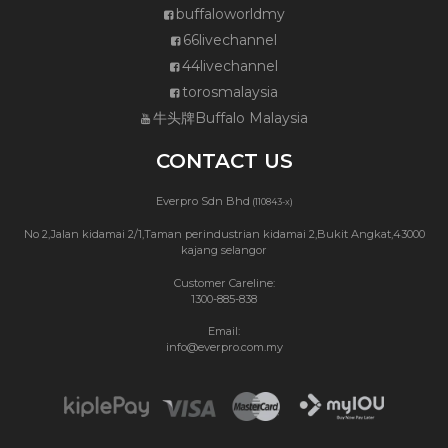
buffaloworldmy
66livechannel
44livechannel
torosmalaysia
牛头牌Buffalo Malaysia
CONTACT US
Everpro Sdn Bhd
(110843-x)
No 2,Jalan kidamai 2/1,Taman perindustrian kidamai 2,Bukit Angkat,43000
kajang selangor
Customer Careline:
1300-885-838
Email:
info@everpro.com.my